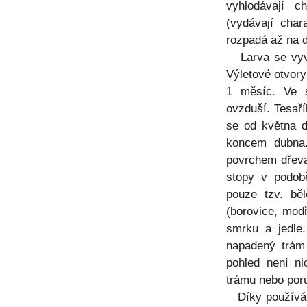
vyhlodávají c
(vydávají char
rozpadá až na d
Larva se vyvíj
Výletové otvory
1 měsíc. Ve s
ovzduší. Tesařík
se od května do
koncem dubna.
povrchem dřeva.
stopy v podob
pouze tzv. bě
(borovice, mod
smrku a jedle,
napadený trám 
pohled není ni
trámu nebo por
Díky používání