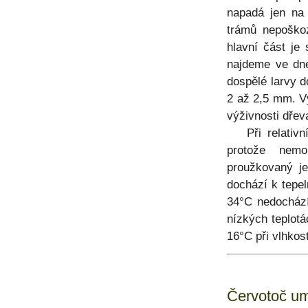
napadá jen na 
trámů nepoškoz
hlavní část je 
najdeme ve dne
dospělé larvy d
2 až 2,5 mm. Vý
výživnosti dřev
Při relativní
protože nemo
proužkovaný je
dochází k tepel
34°C nedochází
nízkých teplotá
16°C při vlhkos
Červotoč um