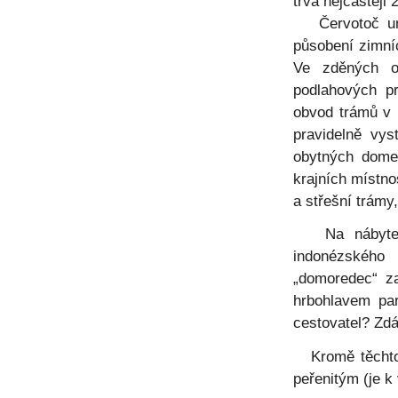
trvá nejčastěji 
Červotoč umr
působení zimníc
Ve zděných o
podlahových p
obvod trámů v m
pravidelně vys
obytných dome
krajních místno
a střešní trámy
Na nábytek o
indonézského 
„domoredec“ za
hrbohlavem par
cestovatel? Zd
Kromě těchto 
peřenitým (je 