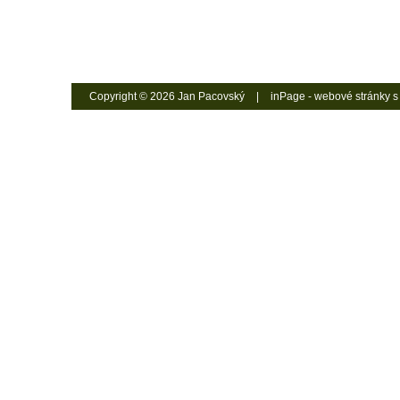
Copyright © 2026 Jan Pacovský
|
inPage -
webové stránky
s