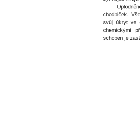
Oplodněné sa
chodbiček. Vš
svůj úkryt ve 
chemickými pří
schopen je zas