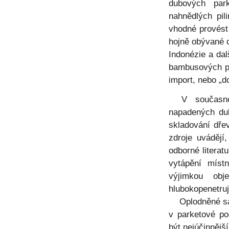
dubových park
nahnědlých pil
vhodné provést
hojně obývané d
Indonézie a dal
bambusových po
import, nebo „
V současnosti
napadených dub
skladování dře
zdroje uvádějí
odborné literat
vytápění místn
výjimkou obj
hlubokopenetruj
Oplodněné sami
v parketové po
být nejúčinnějš