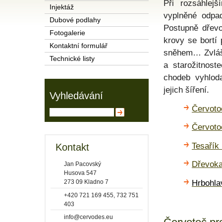
Při rozsáhlej
Injektáž
vyplněné odpa
Dubové podlahy
Postupně dřevo
Fotogalerie
krovy se bortí
Kontaktní formulář
sněhem… Zvláš
Technické listy
a
starožitnos
chodeb vyhlod
jejich šíření.
Vyhledávání
Červoto
Červoto
Tesařík 
Kontakt
Dřevoka
Jan Pacovský
Husova 547
Hrbohla
273 09 Kladno 7
+420 721 169 455, 732 751
403
info@cervodes.eu