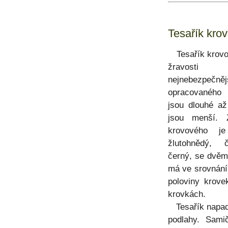
Tesařík krov
Tesařík krovov
žravosti
nejnebezpečně
opracovaného
jsou dlouhé a
jsou menší. Z
krovového je
žlutohnědý, 
černý, se dvěm
má ve srovnání 
poloviny krove
krovkách.
Tesařík napadá 
podlahy. Sami