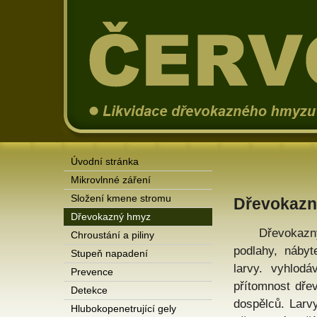
Úvodní stránka
Mikrovlnné záření
Složení kmene stromu
Dřevokazn
Dřevokazný hmyz
Dřevokazný h
Chroustání a piliny
podlahy, náby
Stupeň napadení
larvy. vyhlod
Prevence
přítomnost dřev
Detekce
dospělců. Larvy
Hlubokopenetrující gely