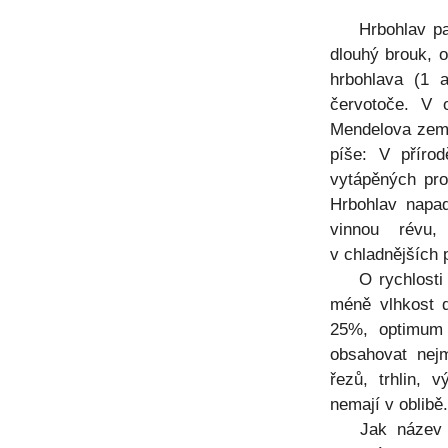
Hrbohlav park
dlouhý brouk, 
hrbohlava (1 
červotoče. V o
Mendelova země
píše: V příro
vytápěných pro
Hrbohlav napad
vinnou révu,
v chladnějších
O rychlosti vý
méně vlhkost d
25%, optimum
obsahovat nej
řezů, trhlin, 
nemají v oblibě
Jak název nap