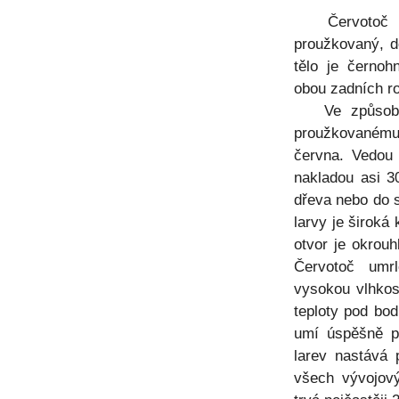
Červotoč umr
proužkovaný, d
tělo je černoh
obou zadních ro
Ve způsobu ž
proužkovanému
června. Vedou
nakladou asi 3
dřeva nebo do 
larvy je široká
otvor je okrou
Červotoč umrl
vysokou vlhkos
teploty pod bo
umí úspěšně př
larev nastává 
všech vývojový