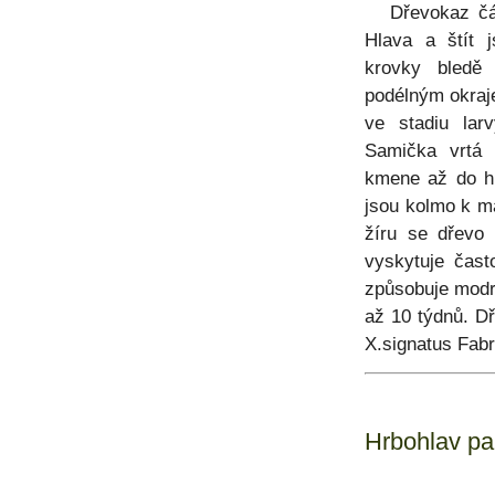
Dřevokaz čár
Hlava a štít 
krovky bledě
podélným okraj
ve stadiu lar
Samička vrtá
kmene až do h
jsou kolmo k m
žíru se dřevo 
vyskytuje čast
způsobuje modrá
až 10 týdnů. D
X.signatus Fabr
Hrbohlav pa