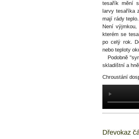
tesařík mění s
larvy tesaříka 
mají rády teplo
Není výjmkou, 
kterém se tesa
po celý rok. D
nebo teploty oko
Podobně "sympat
skladištní a hn
Chroustání dos
Dřevokaz čár